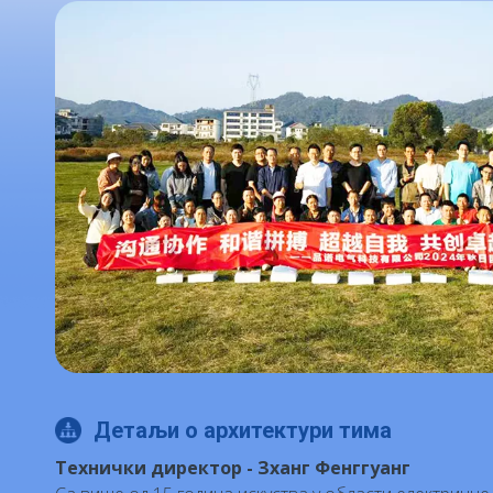
Детаљи о архитектури тима
Технички директор - Зханг Фенггуанг