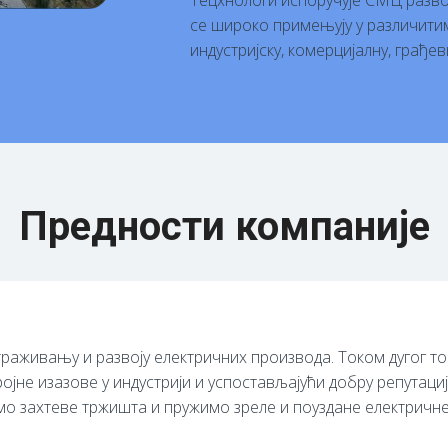
Тецхнологи испоручује СМЦ разво
се широко примењују у различитим 
индустријску, комерцијалну, грађев
Предности компаније
раживању и развоју електричних производа. Током дугог то
ројне изазове у индустрији и успостављајући добру репутац
имо захтеве тржишта и пружимо зреле и поуздане електрич