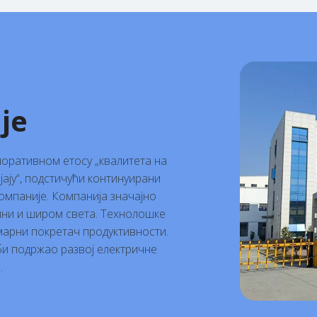
је
поративном етосу „квалитета на
јају“, подстичући континуирани
омпаније. Компанија значајно
Кини и широм света. Технолошке
марни покретач продуктивности.
и подржао развој електричне
.