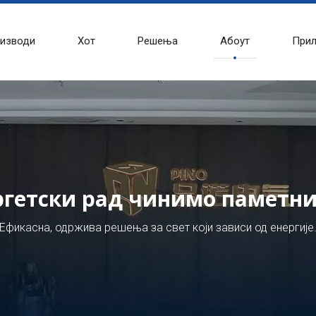
изводи
Хот
Решења
Абоут
При
ргетски рад чинимо паметни
Ефикасна, одржива решења за свет који зависи од енергије