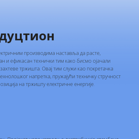
дуцтион
ектричним производима наставља да расте,
ан и ефикасан технички тим како бисмо ојачали
 захтеве тржишта. Овај тим служи као покретачка
технолошког напретка, пружајући техничку стручност
озиција на тржишту електричне енергије.