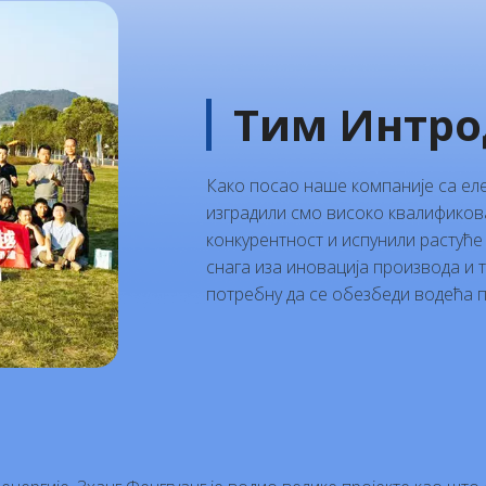
Тим Интро
Како посао наше компаније са ел
изградили смо високо квалификов
конкурентност и испунили растуће
снага иза иновација производа и 
потребну да се обезбеди водећа п