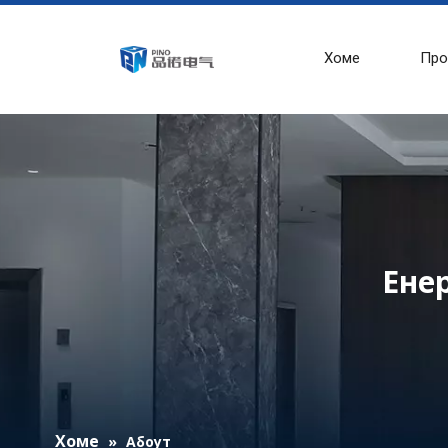
Хоме
Про
Ене
Хоме
»
Абоут