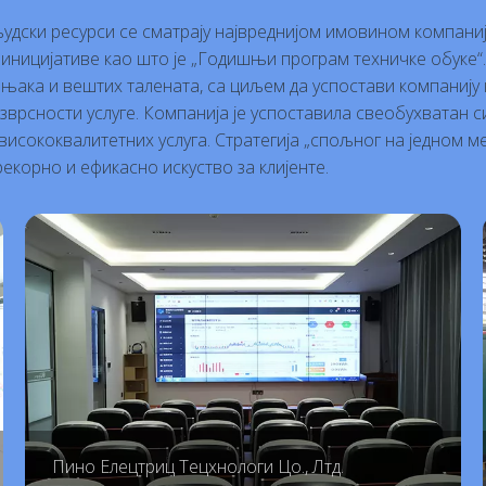
 људски ресурси се сматрају највреднијом имовином компани
иницијативе као што је „Годишњи програм техничке обуке“.
ака и вештих талената, са циљем да успостави компанију 
изврсности услуге. Компанија је успоставила свеобухватан с
исококвалитетних услуга. Стратегија „спољног на једном ме
екорно и ефикасно искуство за клијенте.
Пино Елецтриц Тецхнологи Цо., Лтд.