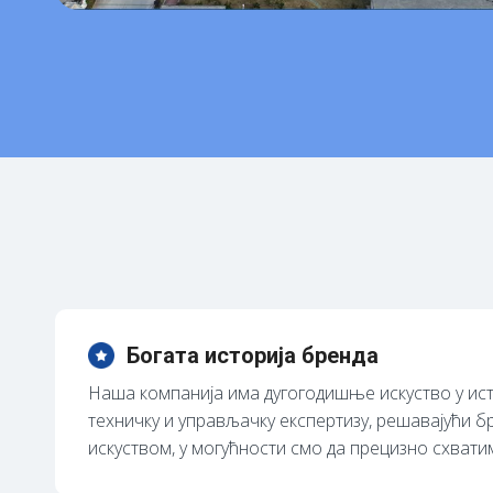
Богата историја бренда
Наша компанија има дугогодишње искуство у ист
техничку и управљачку експертизу, решавајући б
искуством, у могућности смо да прецизно схват