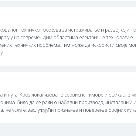
кованог техничког особља за истраживање и развој који по
ирају у најсавременијим областима електричне технологије. 
их техничких проблема, тим може да искористи своје мог
у.
а и пута.'Кроз локализоване сервисне тимове и ефикасне
онима. Било да се ради о набавци производа, инсталацији 
не услуге, заслужујући признање и поверење бројних куп