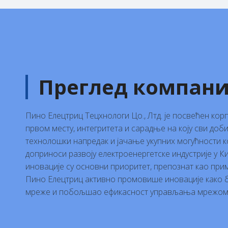
Преглед компани
Пино Елецтриц Тецхнологи Цо., Лтд. је посвећен кор
првом месту, интегритета и сарадње на коју сви доби
технолошки напредак и јачање укупних могућности к
доприноси развоју електроенергетске индустрије у 
иновације су основни приоритет, препознат као при
Пино Елецтриц активно промовише иновације како б
мреже и побољшао ефикасност управљања мрежом