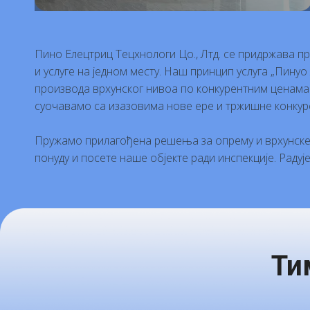
Пино Елецтриц Тецхнологи Цо., Лтд. се придржава пр
и услуге на једном месту. Наш принцип услуга „Пину
производа врхунског нивоа по конкурентним ценама
суочавамо са изазовима нове ере и тржишне конкур
Пружамо прилагођена решења за опрему и врхунске 
понуду и посете наше објекте ради инспекције. Раду
Ти