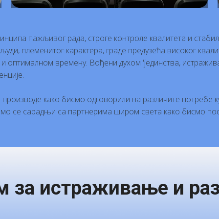
инципа пажљивог рада, строге контроле квалитета и стабилно
о људи, племенитог карактера, граде предузећа високог ква
 и оптималном времену. Вођени духом 'јединства, истражи
енције.
производе како бисмо одговорили на различите потребе к
јемо се сарадњи са партнерима широм света како бисмо пост
м за истраживање и раз