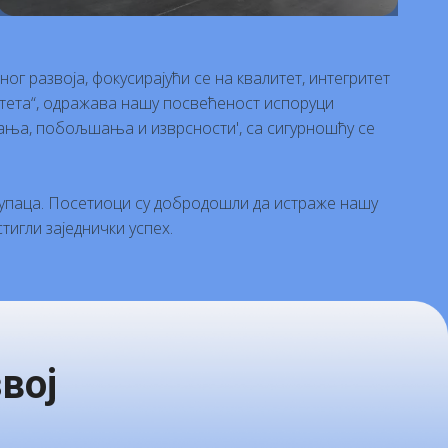
г развоја, фокусирајући се на квалитет, интегритет
литета“, одражава нашу посвећеност испоруци
вања, побољшања и изврсности', са сигурношћу се
упаца. Посетиоци су добродошли да истраже нашу
игли заједнички успех.
вој