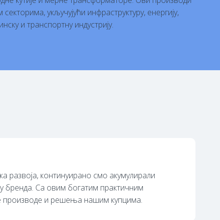
дне кутије и мерне трансформаторе. Ови производи
секторима, укључујући инфраструктуру, енергију,
инску и транспортну индустрију.
ка развоја, континуирано смо акумулирали
ију бренда. Са овим богатим практичним
не производе и решења нашим купцима.