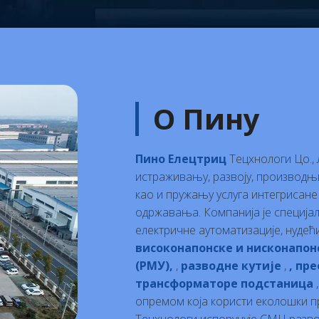
О Пину
Пино Елецтриц
Тецхнологи Цо., 
истраживању, развоју, производњи
као и пружању услуга интегрисане
одржавања. Компанија је специја
електричне аутоматизације, нуде
високонапонске и нисконапон
(РМУ),
,
разводне кутије
,
, пр
трансформаторе подстаница
опремом која користи еколошки п