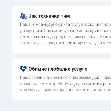
Јак технички тим
Наша компанија је окупила групу високо квалифи
у индустрији. Они континуирано истражују и инов
технолошким надоградњама или решавању сложен
технологије за предње производе остану на мест
Обимне глобалне услуге
Наша сервисна мрежа покрива земље дуж 'Појас
и задовољимо потребе купаца у различитим реги
можемо да пружимо правовремене и професионал