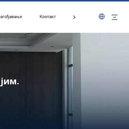
лагођавање
Контакт
Блогови
јим.
.