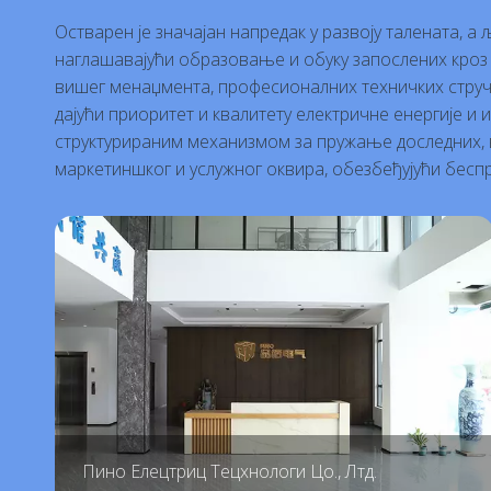
Остварен је значајан напредак у развоју талената, а
наглашавајући образовање и обуку запослених кроз 
вишег менаџмента, професионалних техничких стручњ
дајући приоритет и квалитету електричне енергије и 
структурираним механизмом за пружање доследних, в
маркетиншког и услужног оквира, обезбеђујући беспр
Пино Елецтриц Тецхнологи Цо., Лтд.