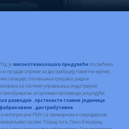
Лтд. је
високотехнолошко предузеће
посвећено
 и продаји опреме за дистрибуцију паметне мреже,
 инсталације, отклањања грешака, рада и
лизована за системе управљања индустријске
ћи свеобухватан асортиман производа укључујући
ске разводне
,
прстенасте главне јединице
ефабриковане
,
дистрибутивне
, и интегрисане РМУ са примарном и секундарном
рихватљиве гасове. Поред тога, Пино Елецтриц