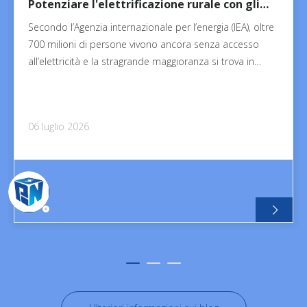
Potenziare l'elettrificazione rurale con gli
armadi elettrici con interruzione del carico
Secondo l’Agenzia internazionale per l’energia (IEA), oltre
XGN15-12
700 milioni di persone vivono ancora senza accesso
all’elettricità e la stragrande maggioranza si trova in
regioni rurali o remote. Fornire energia affidabile, sicura
ed economicamente vantaggiosa a queste comunità
non è solo una questione di infrastrutture.
06 luglio 2026