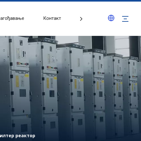
лагођавање
Контакт
Блогови
илтер реактор