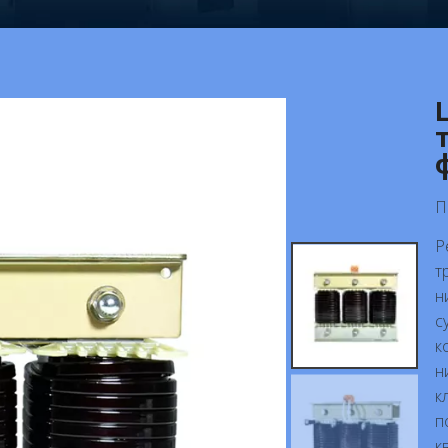
П
Р
т
н
с
к
н
к
п
к