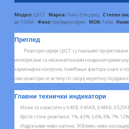
Модел:
ЦКСГ
Марка:
Пино Елецтриц
Степен за
до 1500А
Фаза:
три/једноструки
МОК:
1ком
Нази
Преглед
Реактори серије ЦКСГ су пажљиво пројектовани 
интегрисани са нисконапонским кондензаторима ун
хармонијске контроле, повећање фактора снаге и по
ови реактори се истичу по својој изузетној поуздано
Главни технички индикатори
Може се користити у 0.4КВ, 0.45КВ, 0.48КВ, 0.525КВ
Врсте стопе реактансе: 1%, 4,5%, 5,6%, 6%, 7%, 12%
Издржљиви ниво напона: 3КВ/мин, ниво изолације: