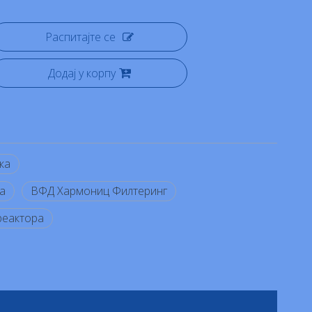
Распитајте се
Додај у корпу
ка
а
ВФД Хармониц Филтеринг
реактора