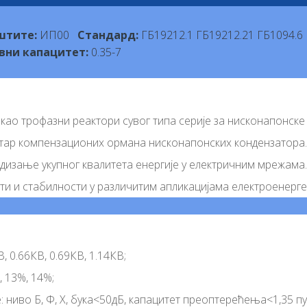
штите:
ИП00
Стандард:
ГБ19212.1 ГБ19212.21 ГБ1094.
вни капацитет:
0.35-7
као трофазни реактори сувог типа серије за нисконапонске
утар компензационих ормана нисконапонских кондензатора.
дизање укупног квалитета енергије у електричним мрежама.
сти и стабилности у различитим апликацијама електроенерге
, 0.66КВ, 0.69КВ, 1.14КВ;
, 13%, 14%;
 ниво Б, Ф, Х, бука<50дБ, капацитет преоптерећења<1,35 пу