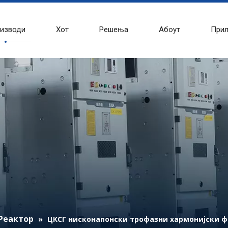
изводи
Хот
Решења
Абоут
При
Реактор
»
ЦКСГ нисконапонски трофазни хармонијски ф