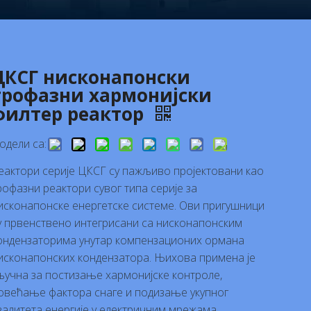
ЦКСГ нисконапонски
трофазни хармонијски
филтер реактор
одели са:
еактори серије ЦКСГ су пажљиво пројектовани као
рофазни реактори сувог типа серије за
исконапонске енергетске системе. Ови пригушници
у првенствено интегрисани са нисконапонским
ондензаторима унутар компензационих ормана
исконапонских кондензатора. Њихова примена је
ључна за постизање хармонијске контроле,
овећање фактора снаге и подизање укупног
валитета енергије у електричним мрежама.