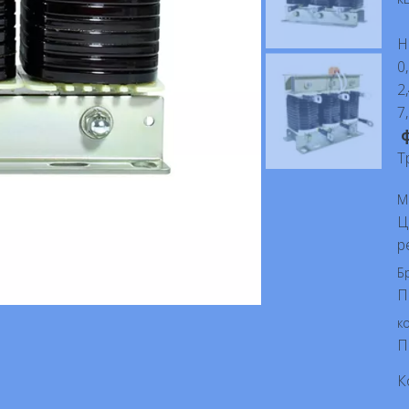
Н
0
2
7
ф
Т
М
Ц
р
Б
П
ко
П
К