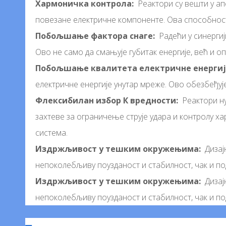
Хармоничка контрола:
Реактори су вешти у ап
повезане електричне компоненте. Ова способност
Побољшање фактора снаге:
Радећи у синергиј
Ово не само да смањује губитак енергије, већ и о
Побољшање квалитета електричне енергиј
електричне енергије унутар мреже. Ово обезбеђуј
Флексибилан избор К вредности:
Реактори ну
захтеве за ограничење струје удара и контролу 
система.
Издржљивост у тешким окружењима:
Дизај
непоколебљиву поузданост и стабилност, чак и п
Издржљивост у тешким окружењима:
Дизај
непоколебљиву поузданост и стабилност, чак и п