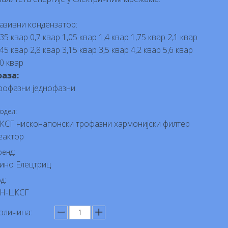
азивни кондензатор:
,35 квар 0,7 квар 1,05 квар 1,4 квар 1,75 квар 2,1 квар
,45 квар 2,8 квар 3,15 квар 3,5 квар 4,2 квар 5,6 квар
,0 квар
аза:
рофазни једнофазни
одел:
КСГ нисконапонски трофазни хармонијски филтер
еактор
ренд:
ино Елецтриц
д:
Н-ЦКСГ
оличина: