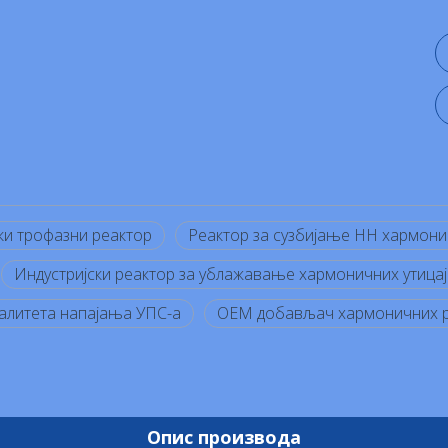
и трофазни реактор
Реактор за сузбијање НН хармони
Индустријски реактор за ублажавање хармоничних утицај
литета напајања УПС-а
ОЕМ добављач хармоничних 
Опис производа