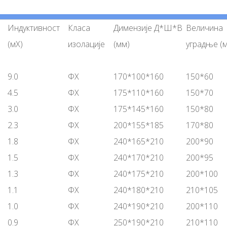
Индуктивност
Класа
Димензије Д*Ш*В
Величина
(мХ)
изолације
(мм)
уградње (
9.0
ФХ
170*100*160
150*60
4.5
ФХ
175*110*160
150*70
3.0
ФХ
175*145*160
150*80
2.3
ФХ
200*155*185
170*80
1.8
ФХ
240*165*210
200*90
1.5
ФХ
240*170*210
200*95
1.3
ФХ
240*175*210
200*100
1.1
ФХ
240*180*210
210*105
1.0
ФХ
240*190*210
200*110
0.9
ФХ
250*190*210
210*110