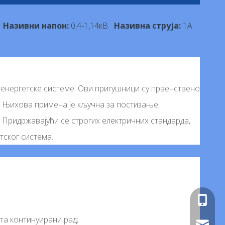
6
Називни напон:
0,4-1,14кВ
Називна струја:
1А
 енергетске системе. Ови пригушници су првенствено
 Њихова примена је кључна за постизање
 Придржавајући се строгих електричних стандарда,
тског система.
+86-180
та континуирани рад;
салес@