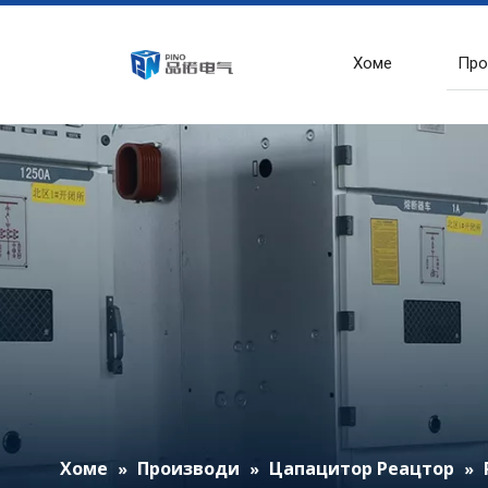
Хоме
Про
Хоме
Производи
Цапацитор Реацтор
»
»
»