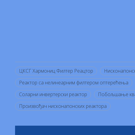
ЦКСГ Хармониц Филтер Реацтор
Нисконапонск
Реактор са нелинеарним филтером оптерећења
Соларни инвертерски реактор
Побољшање ква
Произвођач нисконапонских реактора