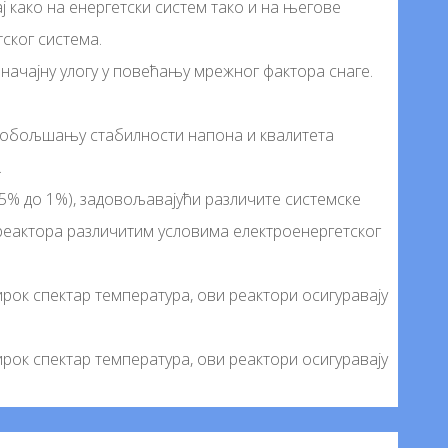
 како на енергетски систем тако и на његове
ског система.
значајну улогу у повећању мрежног фактора снаге.
обољшању стабилности напона и квалитета
.
,5% до 1%), задовољавајући различите системске
реактора различитим условима електроенергетског
рок спектар температура, ови реактори осигуравају
рок спектар температура, ови реактори осигуравају