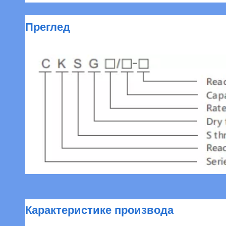
Преглед
Карактеристике производа