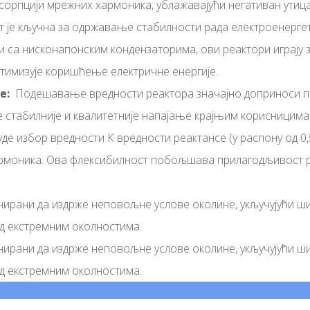
сорпцији мрежних хармоника, ублажавајући негативан утицај
 је кључна за одржавање стабилности рада електроенергет
и са нисконапонским кондензаторима, ови реактори играју 
птимизује коришћење електричне енергије.
е:
Подешавање вредности реактора значајно доприноси п
е стабилније и квалитетније напајање крајњим корисницима
де избор вредности К вредности реактансе (у распону од 0
хармоника. Ова флексибилност побољшава прилагодљивост 
нирани да издрже неповољне услове околине, укључујући ши
од екстремним околностима.
нирани да издрже неповољне услове околине, укључујући ши
од екстремним околностима.