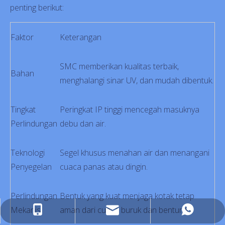
penting berikut:
Faktor
Keterangan
SMC memberikan kualitas terbaik,
Bahan
menghalangi sinar UV, dan mudah dibentuk.
Tingkat
Peringkat IP tinggi mencegah masuknya
Perlindungan
debu dan air.
Teknologi
Segel khusus menahan air dan menangani
Penyegelan
cuaca panas atau dingin.
Perlindungan
Bentuk yang kuat menjaga kotak tetap
Mekanis
aman dari cuaca buruk dan benturan.
penjualan@pino-electric.com
+86-180-6798-1129
+86-180-6798-1129