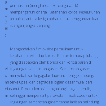
a
permukaan (menghindari korosi galvanik)
m
mempengaruhi kinerja. Ketahanan korosi keseluruhan
a
terbaik di antara ketiga bahan untuk penggunaan luar
31
ruangan jangka panjang.
6L
)
Mengandalkan film oksida permukaan untuk
ketahanan terhadap korosi. Rentan terhadap lubang
yang disebabkan oleh klorida dan korosi parah di
Al
lingkungan semprotan garam. Semprotan garam
u
menyebabkan kegagalan lapisan, menggelembung,
mi
terkelupas, dan degradasi logam dasar mulai dari
niu
sudut. Produk korosi menghalangi bagian berulir,
m
sehingga mempersulit perawatan. Tidak cocok untuk
lingkungan semprotan garam tanpa lapisan pelindung.