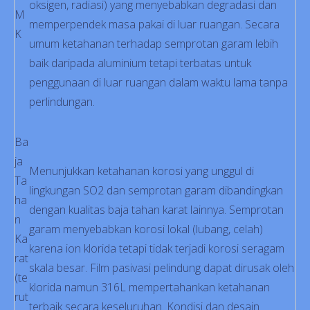
oksigen, radiasi) yang menyebabkan degradasi dan
M
memperpendek masa pakai di luar ruangan. Secara
K
umum ketahanan terhadap semprotan garam lebih
baik daripada aluminium tetapi terbatas untuk
penggunaan di luar ruangan dalam waktu lama tanpa
perlindungan.
Ba
ja
Menunjukkan ketahanan korosi yang unggul di
Ta
lingkungan SO2 dan semprotan garam dibandingkan
ha
dengan kualitas baja tahan karat lainnya. Semprotan
n
garam menyebabkan korosi lokal (lubang, celah)
Ka
karena ion klorida tetapi tidak terjadi korosi seragam
rat
skala besar. Film pasivasi pelindung dapat dirusak oleh
(te
klorida namun 316L mempertahankan ketahanan
rut
terbaik secara keseluruhan. Kondisi dan desain